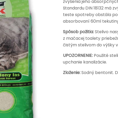
zvýšenia jeho absorpčných
štandardu DIN 18132 má z
teste spotreby obstála po
absorbovaní 60ml tekutiny (
Spôsob požitia:
Stelivo na
z mačacej toalety priebež
čistým stelivom do výšky v
UPOZORNENIE:
Použité ste
upchanie kanalizácie.
Zloženie:
Sodný bentonit. D