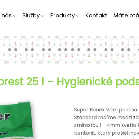
 nás
Služby
Produkty
Kontakt
Máte otá
rest 25 l – Hygienické pods
Super Benek Vám prináša b
Standard radíme medzi zák
zrnitosťou 1 – 4mm svetlo 
bentonit, ktorý prešiel i