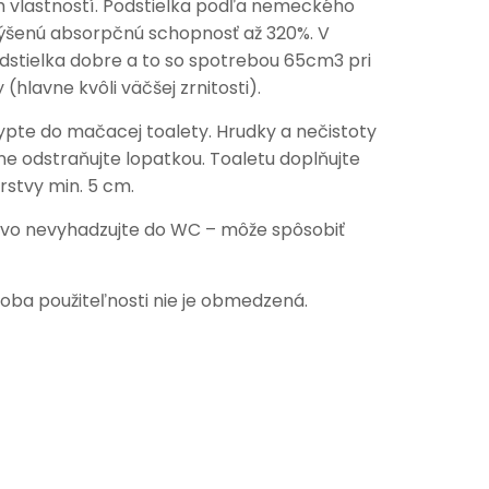
 vlastností. Podstielka podľa nemeckého
výšenú absorpčnú schopnosť až 320%. V
dstielka dobre a to so spotrebou 65cm3 pri
hlavne kvôli väčšej zrnitosti).
sypte do mačacej toalety. Hrudky a nečistoty
ne odstraňujte lopatkou. Toaletu doplňujte
rstvy min. 5 cm.
livo nevyhadzujte do WC – môže spôsobiť
oba použiteľnosti nie je obmedzená.