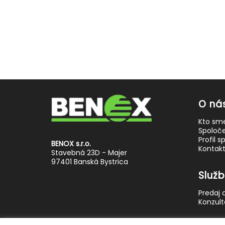
O ná
Kto sm
Spoloč
Profil s
BENOX s.r.o.
Kontak
Stavebná 23D - Majer
97401 Banská Bystrica
Služ
Predaj 
Konzult