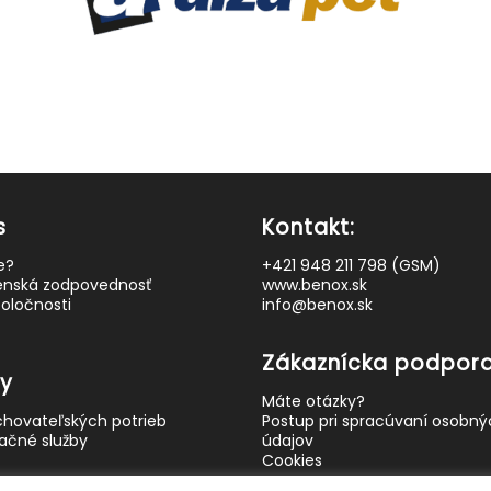
s
Kontakt:
e?
+421 948 211 798 (GSM)
enská zodpovednosť
www.benox.sk
poločnosti
info@benox.sk
t
Zákaznícka podpora
by
Máte otázky?
chovateľských potrieb
Postup pri spracúvaní osobn
ačné služby
údajov
Cookies