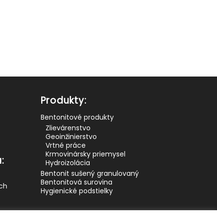
Produkty:
Bentonitové produkty
Zlievárenstvo
Geoinžinierstvo
Vrtné práce
Krmovinársky priemysel
:
Hydroizolácia
Bentonit sušený granulovaný
Bentonitová surovina
ých
Hygienické podstielky