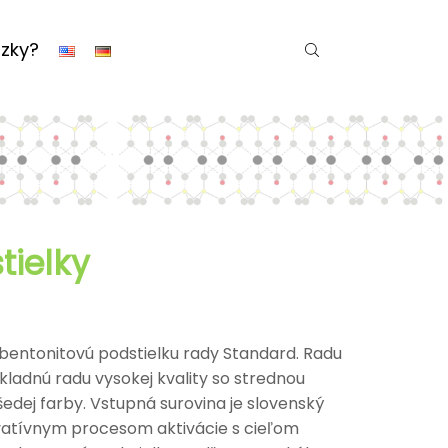
zky?
tielky
entonitovú podstielku rady Standard. Radu
ladnú radu vysokej kvality so strednou
šedej farby. Vstupná surovina je slovenský
novatívnym procesom aktivácie s cieľom