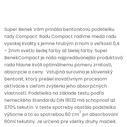
Super Benek Vám prináša bentonitovú podstielku
rady Compact. Radu Compact radíme medzi radu
vysokej kvality s jemne hrubým zrnom o veľkosti 0,4
– 2mm svetlo šedej farby až bielej farby. Super
BenekCompact je naša najpredávanejšia produktová
rada hlavne kvôli optimálnemu pomeru zrnitosti,
absorpcie a ceny. Vstupná surovina je slovenský
bentonit, ktorý prešiel inovatívnym procesom
aktívácie s cieľom zvýšenia jeho absorpčných
vlastností. Podstielka na základe testu podľa
nemeckého štandardu DIN 18132 má schopnosť až
370% tekutín. V teste spotreby obstála podstielka
3
výborne a to so spotrebou 50 cm
pri absorbovaní
60ml tekutiny. Je určená pre všetky druhy mačiek.