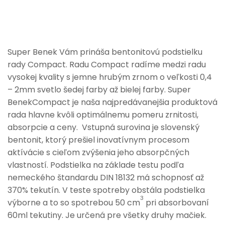
Super Benek Vám prináša bentonitovú podstielku
rady Compact. Radu Compact radíme medzi radu
vysokej kvality s jemne hrubým zrnom o veľkosti 0,4
– 2mm svetlo šedej farby až bielej farby. Super
BenekCompact je naša najpredávanejšia produktová
rada hlavne kvôli optimálnemu pomeru zrnitosti,
absorpcie a ceny. Vstupná surovina je slovenský
bentonit, ktorý prešiel inovatívnym procesom
aktívácie s cieľom zvýšenia jeho absorpčných
vlastností. Podstielka na základe testu podľa
nemeckého štandardu DIN 18132 má schopnosť až
370% tekutín. V teste spotreby obstála podstielka
3
výborne a to so spotrebou 50 cm
pri absorbovaní
60ml tekutiny. Je určená pre všetky druhy mačiek.